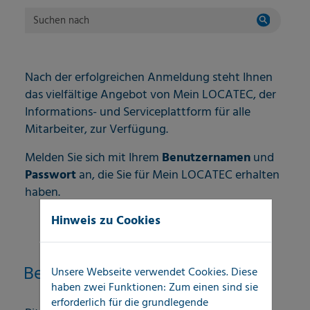
Suchen nach
Nach der erfolgreichen Anmeldung steht Ihnen
das vielfältige Angebot von Mein LOCATEC, der
Informations- und Serviceplattform für alle
Mitarbeiter, zur Verfügung.
Melden Sie sich mit Ihrem
Benutzernamen
und
Passwort
an, die Sie für Mein LOCATEC erhalten
haben.
Hinweis zu Cookies
Benutzeranmeldung
Unsere Webseite verwendet Cookies. Diese
haben zwei Funktionen: Zum einen sind sie
erforderlich für die grundlegende